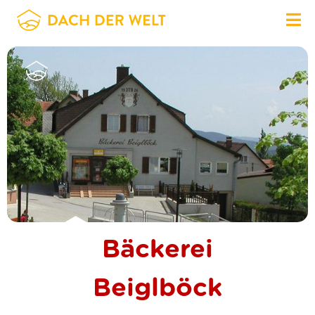
Bäckerei
Beiglböck​​